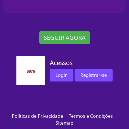
SEGUIR AGORA
Acessos
Login
Registrar-se
Políticas de Privacidade
Termos e Condições
Sitemap