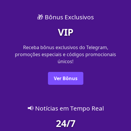
🎁 Bônus Exclusivos
VIP
Receba bônus exclusivos do Telegram,
promoções especiais e códigos promocionais
únicos!
Ver Bônus
📢 Notícias em Tempo Real
24/7