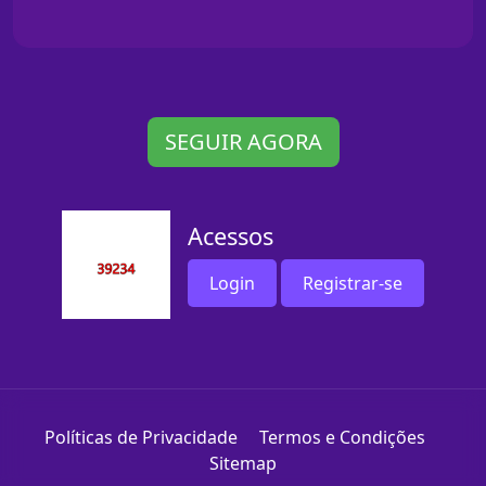
SEGUIR AGORA
Acessos
Login
Registrar-se
Políticas de Privacidade
Termos e Condições
Sitemap