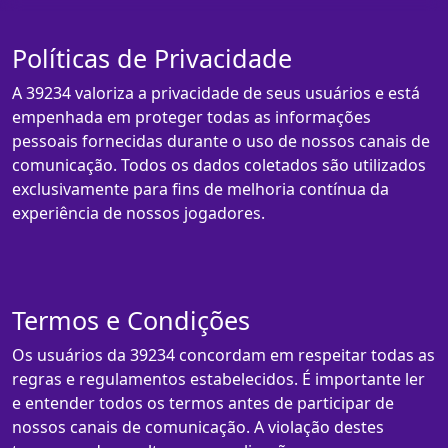
Políticas de Privacidade
A 39234 valoriza a privacidade de seus usuários e está
empenhada em proteger todas as informações
pessoais fornecidas durante o uso de nossos canais de
comunicação. Todos os dados coletados são utilizados
exclusivamente para fins de melhoria contínua da
experiência de nossos jogadores.
Termos e Condições
Os usuários da 39234 concordam em respeitar todas as
regras e regulamentos estabelecidos. É importante ler
e entender todos os termos antes de participar de
nossos canais de comunicação. A violação destes