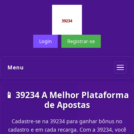
Login
Registrar-se
Menu
📱 39234 A Melhor Plataforma
de Apostas
Cadastre-se na 39234 para ganhar bônus no
cadastro e em cada recarga. Com a 39234, você