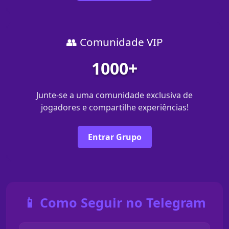
👥 Comunidade VIP
1000+
Junte-se a uma comunidade exclusiva de
jogadores e compartilhe experiências!
Entrar Grupo
📱 Como Seguir no Telegram