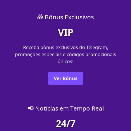
🎁 Bônus Exclusivos
VIP
Receba bônus exclusivos do Telegram,
promoções especiais e códigos promocionais
únicos!
Ver Bônus
📢 Notícias em Tempo Real
24/7