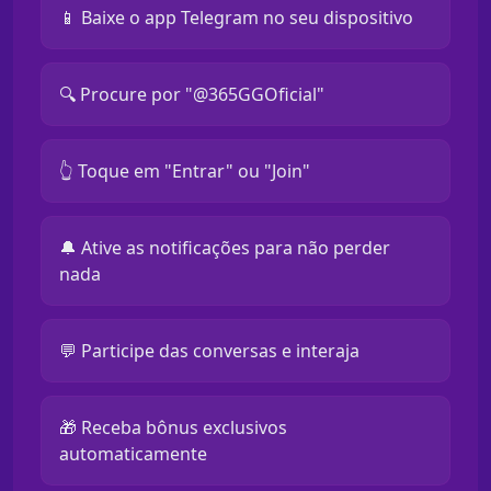
📱 Baixe o app Telegram no seu dispositivo
🔍 Procure por "@365GGOficial"
👆 Toque em "Entrar" ou "Join"
🔔 Ative as notificações para não perder
nada
💬 Participe das conversas e interaja
🎁 Receba bônus exclusivos
automaticamente