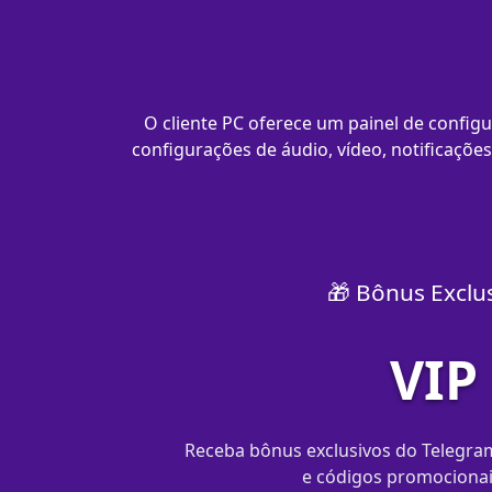
O cliente PC oferece um painel de config
configurações de áudio, vídeo, notificações
🎁 Bônus Exclu
VIP
Receba bônus exclusivos do Telegra
e códigos promocionai