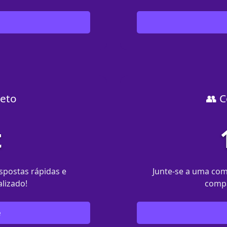
reto
👥 
t
espostas rápidas e
Junte-se a uma com
lizado!
compa
e