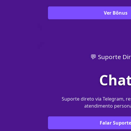
Ver Bônus
💬 Suporte Di
Cha
Suporte direto via Telegram, r
atendimento persona
Falar Suport