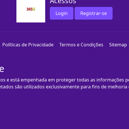
Acessos
Login
Registrar-se
Políticas de Privacidade
Termos e Condições
Sitemap
de
rios e está empenhada em proteger todas as informações p
tados são utilizados exclusivamente para fins de melhoria