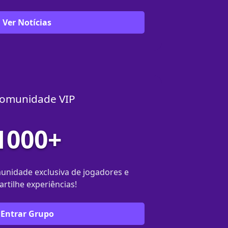
Ver Notícias
Comunidade VIP
1000+
unidade exclusiva de jogadores e
rtilhe experiências!
Entrar Grupo