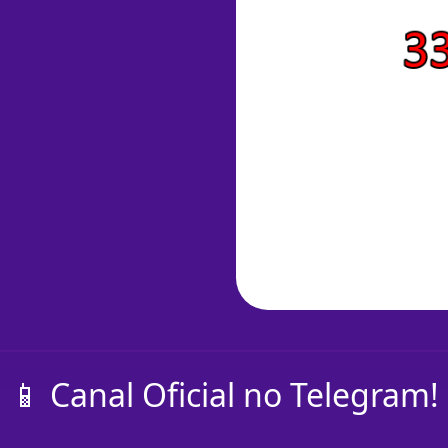
📱 Canal Oficial no Telegram!