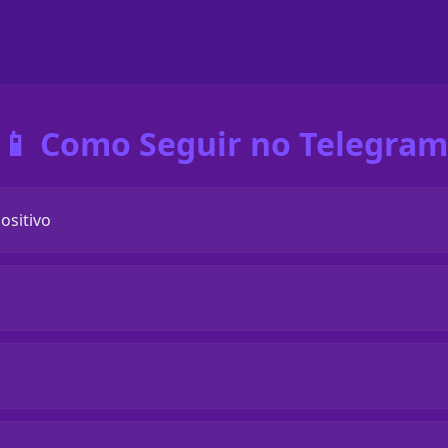
📱 Como Seguir no Telegram
ositivo