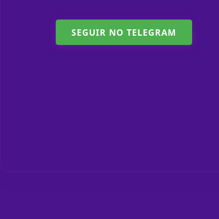
SEGUIR NO TELEGRAM