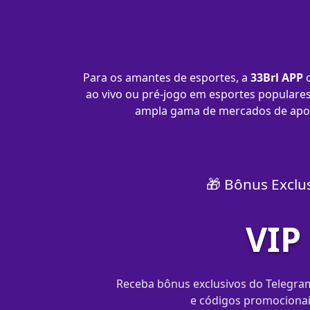
Para os amantes de esportes, a
33Brl APP
o
ao vivo ou pré-jogo em esportes populares
ampla gama de mercados de apo
🎁 Bônus Exclu
VIP
Receba bônus exclusivos do Telegra
e códigos promocionai