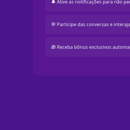
🔔 Ative as notificações para não p
💬 Participe das conversas e interaj
🎁 Receba bônus exclusivos autom