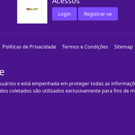
Acessos
Login
Registrar-se
Políticas de Privacidade
Termos e Condições
Sitemap
de
 usuários e está empenhada em proteger todas as informaçõ
os coletados são utilizados exclusivamente para fins de m