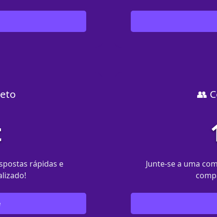
reto
👥 
t
espostas rápidas e
Junte-se a uma com
lizado!
compa
e