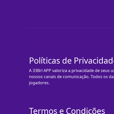
Políticas de Privacida
A 33Brl APP valoriza a privacidade de seus
nossos canais de comunicação. Todos os dad
jogadores.
Termos e Condições