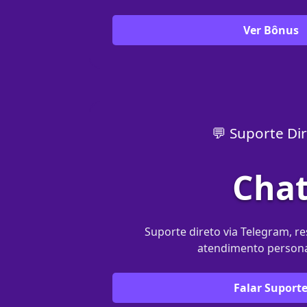
Ver Bônus
💬 Suporte Di
Cha
Suporte direto via Telegram, r
atendimento persona
Falar Suport