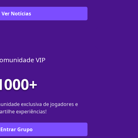
Ver Notícias
Comunidade VIP
1000+
unidade exclusiva de jogadores e
rtilhe experiências!
Entrar Grupo