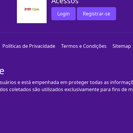
Acessos
Login
Registrar-se
Políticas de Privacidade
Termos e Condições
Sitemap
de
 usuários e está empenhada em proteger todas as informaçõ
os coletados são utilizados exclusivamente para fins de m