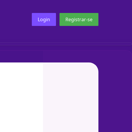
Login
Registrar-se