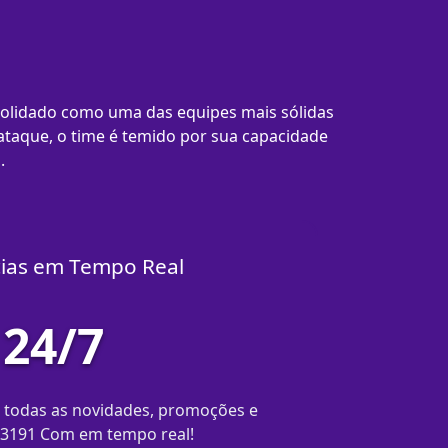
onsolidado como uma das equipes mais sólidas
ataque, o time é temido por sua capacidade
.
cias em Tempo Real
24/7
e todas as novidades, promoções e
 3191 Com em tempo real!