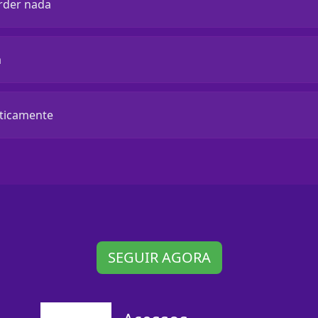
erder nada
a
aticamente
SEGUIR AGORA