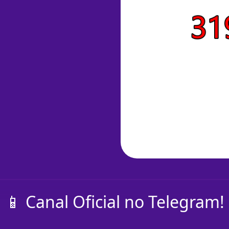
📱 Canal Oficial no Telegram!