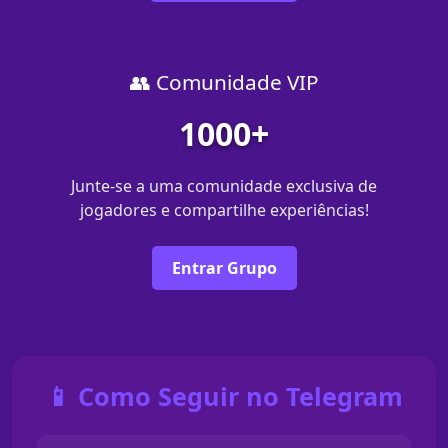
👥 Comunidade VIP
1000+
Junte-se a uma comunidade exclusiva de
jogadores e compartilhe experiências!
Entrar Grupo
📱 Como Seguir no Telegram