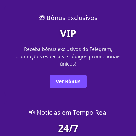
🎁 Bônus Exclusivos
VIP
Receba bônus exclusivos do Telegram,
promoções especiais e códigos promocionais
únicos!
Ver Bônus
📢 Notícias em Tempo Real
24/7