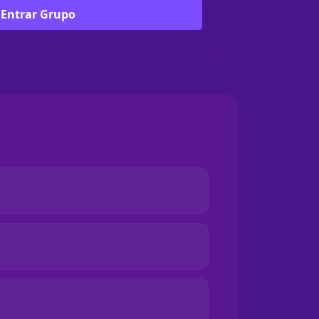
Entrar Grupo