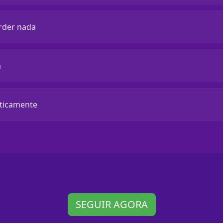
erder nada
a
aticamente
SEGUIR AGORA