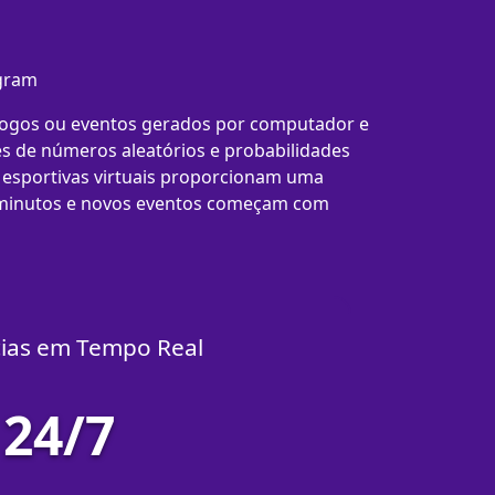
egram
 jogos ou eventos gerados por computador e
s de números aleatórios e probabilidades
 esportivas virtuais proporcionam uma
os minutos e novos eventos começam com
cias em Tempo Real
24/7