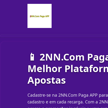
📱 2NN.Com Pag
Melhor Platafor
Apostas
Cadastre-se na 2NN.Com Paga APP par
cadastro e em cada recarga. Com a 2N