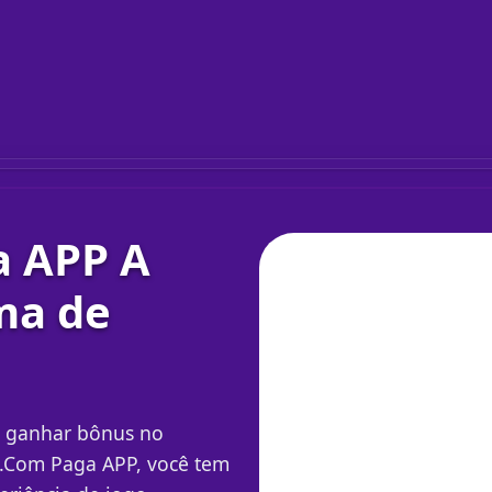
a APP A
ma de
a ganhar bônus no
N.Com Paga APP, você tem