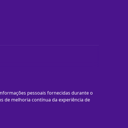
informações pessoais fornecidas durante o
ns de melhoria contínua da experiência de