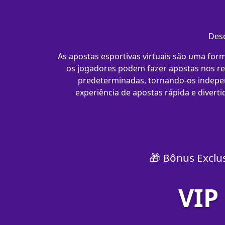
Desc
As apostas esportivas virtuais são uma fo
os jogadores podem fazer apostas nos re
predeterminadas, tornando-os indepen
experiência de apostas rápida e diver
🎁 Bônus Exclu
VIP