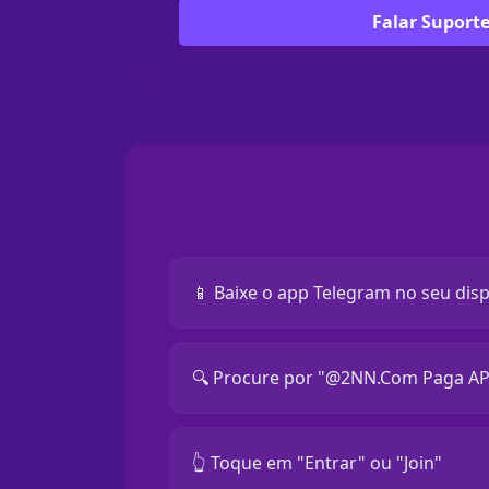
Falar Suport
📱 Baixe o app Telegram no seu disp
🔍 Procure por "@2NN.Com Paga AP
👆 Toque em "Entrar" ou "Join"