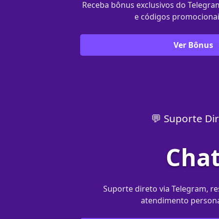
Receba bônus exclusivos do Telegra
e códigos promocionai
Ver Bônus
💬 Suporte Di
Cha
Suporte direto via Telegram, r
atendimento persona