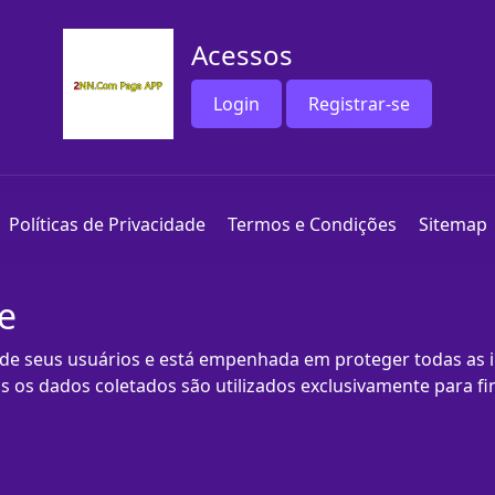
Acessos
Login
Registrar-se
Políticas de Privacidade
Termos e Condições
Sitemap
de
 de seus usuários e está empenhada em proteger todas as 
 os dados coletados são utilizados exclusivamente para fi