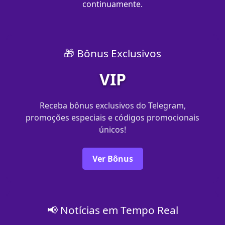
continuamente.
🎁 Bônus Exclusivos
VIP
Receba bônus exclusivos do Telegram,
promoções especiais e códigos promocionais
únicos!
Ver Bônus
📢 Notícias em Tempo Real