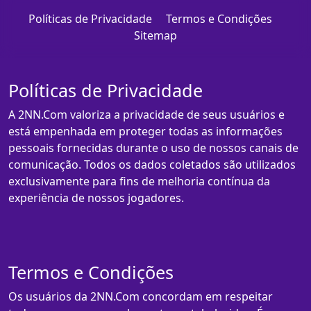
Políticas de Privacidade
Termos e Condições
Sitemap
Políticas de Privacidade
A 2NN.Com valoriza a privacidade de seus usuários e
está empenhada em proteger todas as informações
pessoais fornecidas durante o uso de nossos canais de
comunicação. Todos os dados coletados são utilizados
exclusivamente para fins de melhoria contínua da
experiência de nossos jogadores.
Termos e Condições
Os usuários da 2NN.Com concordam em respeitar