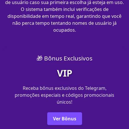
de usuário caso sua primeira escolha já esteja em uso.
O sistema também inclui verificações de
disponibilidade em tempo real, garantindo que você
não perca tempo tentando nomes de usuário já
ocupados.
🎁 Bônus Exclusivos
VIP
Receba bônus exclusivos do Telegram,
promoções especiais e códigos promocionais
únicos!
Ver Bônus