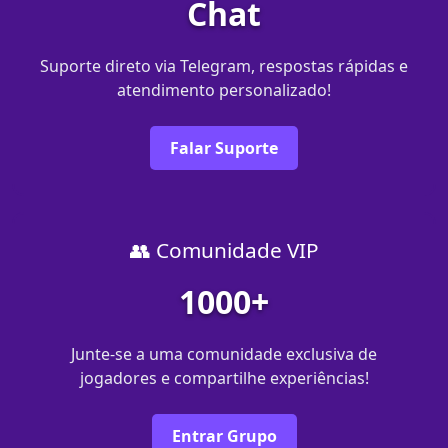
Chat
Suporte direto via Telegram, respostas rápidas e
atendimento personalizado!
Falar Suporte
👥 Comunidade VIP
1000+
Junte-se a uma comunidade exclusiva de
jogadores e compartilhe experiências!
Entrar Grupo