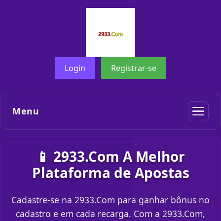
Login
Registrar-se
Menu
📱 2933.Com A Melhor
Plataforma de Apostas
Cadastre-se na 2933.Com para ganhar bônus no
cadastro e em cada recarga. Com a 2933.Com,