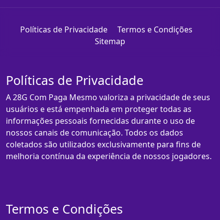
Políticas de Privacidade
Termos e Condições
Sitemap
Políticas de Privacidade
A 28G Com Paga Mesmo valoriza a privacidade de seus
usuários e está empenhada em proteger todas as
informações pessoais fornecidas durante o uso de
nossos canais de comunicação. Todos os dados
coletados são utilizados exclusivamente para fins de
melhoria contínua da experiência de nossos jogadores.
Termos e Condições