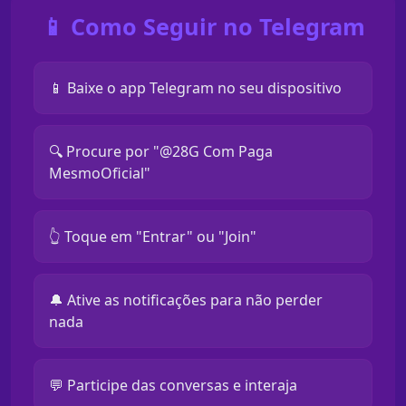
📱 Como Seguir no Telegram
📱 Baixe o app Telegram no seu dispositivo
🔍 Procure por "@28G Com Paga
MesmoOficial"
👆 Toque em "Entrar" ou "Join"
🔔 Ative as notificações para não perder
nada
💬 Participe das conversas e interaja