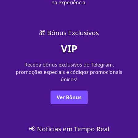
na experiência.
🎁 Bônus Exclusivos
VIP
Receba bônus exclusivos do Telegram,
promoções especiais e códigos promocionais
únicos!
Ver Bônus
📢 Notícias em Tempo Real