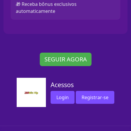
🎁 Receba bônus exclusivos
automaticamente
SEGUIR AGORA
Acessos
Login
Registrar-se