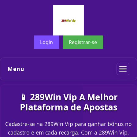
Login
Registrar-se
Menu
📱 289Win Vip A Melhor
Plataforma de Apostas
Cadastre-se na 289Win Vip para ganhar bônus no
cadastro e em cada recarga. Com a 289Win Vip,