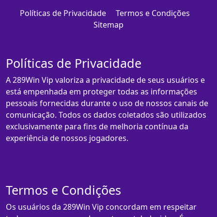
Políticas de Privacidade
Termos e Condições
Sitemap
Políticas de Privacidade
A 289Win Vip valoriza a privacidade de seus usuários e
está empenhada em proteger todas as informações
pessoais fornecidas durante o uso de nossos canais de
comunicação. Todos os dados coletados são utilizados
exclusivamente para fins de melhoria contínua da
experiência de nossos jogadores.
Termos e Condições
Os usuários da 289Win Vip concordam em respeitar