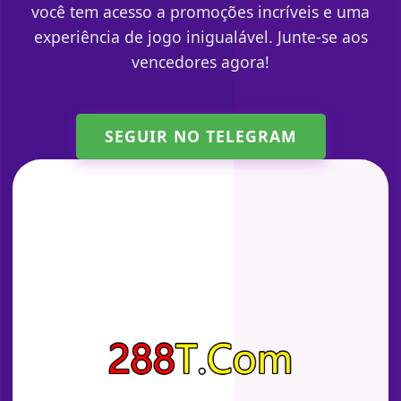
você tem acesso a promoções incríveis e uma
experiência de jogo inigualável. Junte-se aos
vencedores agora!
SEGUIR NO TELEGRAM