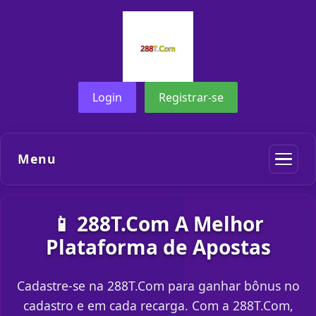
Login
Registrar-se
Menu
📱 288T.Com A Melhor
Plataforma de Apostas
Cadastre-se na 288T.Com para ganhar bônus no
cadastro e em cada recarga. Com a 288T.Com,