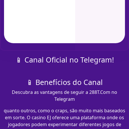
📱 Canal Oficial no Telegram!
📱 Benefícios do Canal
Descubra as vantagens de seguir a 288T.Com no
Telegram
quanto outros, como o craps, são muito mais baseados
em sorte. O casino EJ oferece uma plataforma onde os
jogadores podem experimentar diferentes jogos de