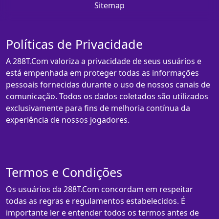
Sitemap
Políticas de Privacidade
A 288T.Com valoriza a privacidade de seus usuários e
está empenhada em proteger todas as informações
pessoais fornecidas durante o uso de nossos canais de
comunicação. Todos os dados coletados são utilizados
exclusivamente para fins de melhoria contínua da
experiência de nossos jogadores.
Termos e Condições
Os usuários da 288T.Com concordam em respeitar
todas as regras e regulamentos estabelecidos. É
importante ler e entender todos os termos antes de