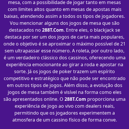
mesa, com a possibilidade de jogar tanto em mesas
com limites altos quanto em mesas de apostas mais
baixas, atendendo assim a todos os tipos de jogadores.
Vou mencionar alguns dos jogos de mesa que são
destacados no
288T.Com
. Entre eles, o blackjack se
destaca por ser um dos jogos de carta mais populares,
onde o objetivo é se aproximar o máximo possível de 21
sem ultrapassar esse número. A roleta, por outro lado,
é um verdadeiro clássico dos cassinos, oferecendo uma
experiência emocionante ao girar a roda e apostar na
sorte. Já os jogos de poker trazem um espírito
competitivo e estratégico que não pode ser encontrado
em outros tipos de jogos. Além disso, a evolução dos
jogos de mesa também é visível na forma como eles
são apresentados online. O
288T.Com
proporciona uma
experiência de jogo ao vivo com dealers reais,
permitindo que os jogadores experimentem a
atmosfera de um cassino físico de forma conve.