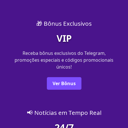
🎁 Bônus Exclusivos
VIP
Receba bônus exclusivos do Telegram,
promoções especiais e códigos promocionais
únicos!
Ver Bônus
📢 Notícias em Tempo Real
24/7