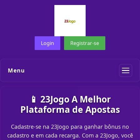
Login
Registrar-se
Menu
📱 23Jogo A Melhor
Plataforma de Apostas
Cadastre-se na 23Jogo para ganhar bônus no
cadastro e em cada recarga. Com a 23Jogo, você