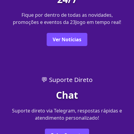
Fique por dentro de todas as novidades,
promoções e eventos da 23Jogo em tempo real!
Ver Notícias
💬 Suporte Direto
Chat
Suporte direto via Telegram, respostas rápidas e
atendimento personalizado!