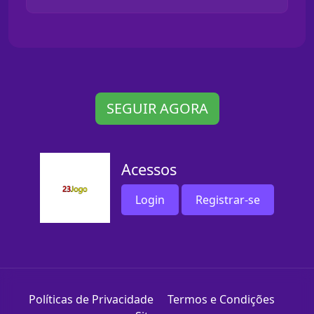
SEGUIR AGORA
Acessos
Login
Registrar-se
Políticas de Privacidade
Termos e Condições