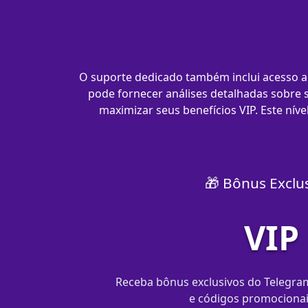
O suporte dedicado também inclui acesso a 
pode fornecer análises detalhadas sobre
maximizar seus benefícios VIP. Este níve
🎁 Bônus Exclu
VIP
Receba bônus exclusivos do Telegra
e códigos promocionai