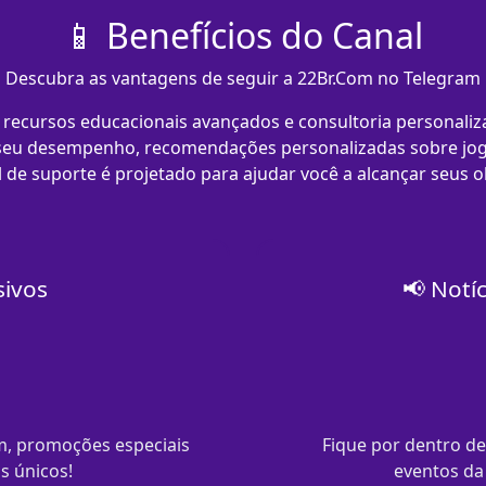
📱 Benefícios do Canal
Descubra as vantagens de seguir a 22Br.Com no Telegram
recursos educacionais avançados e consultoria personaliz
 seu desempenho, recomendações personalizadas sobre jogo
l de suporte é projetado para ajudar você a alcançar seus o
sivos
📢 Notí
m, promoções especiais
Fique por dentro d
s únicos!
eventos da