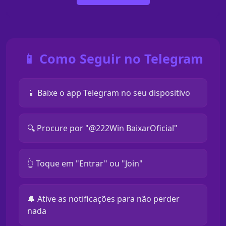
📱 Como Seguir no Telegram
📱 Baixe o app Telegram no seu dispositivo
🔍 Procure por "@222Win BaixarOficial"
👆 Toque em "Entrar" ou "Join"
🔔 Ative as notificações para não perder
nada