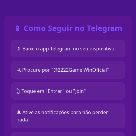
📱 Como Seguir no Telegram
📱 Baixe o app Telegram no seu dispositivo
🔍 Procure por "@2222Game WinOficial"
👆 Toque em "Entrar" ou "Join"
🔔 Ative as notificações para não perder
nada