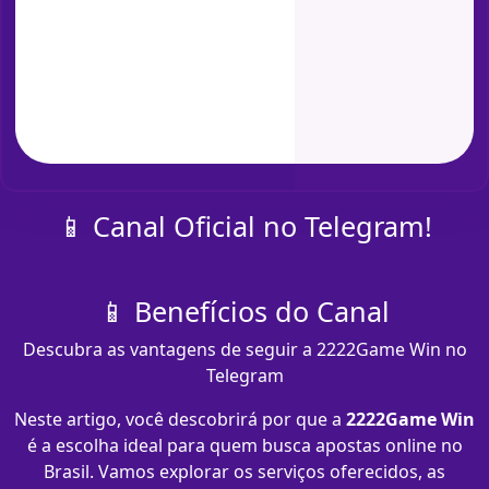
📱 Canal Oficial no Telegram!
📱 Benefícios do Canal
Descubra as vantagens de seguir a 2222Game Win no
Telegram
Neste artigo, você descobrirá por que a
2222Game Win
é a escolha ideal para quem busca apostas online no
Brasil. Vamos explorar os serviços oferecidos, as