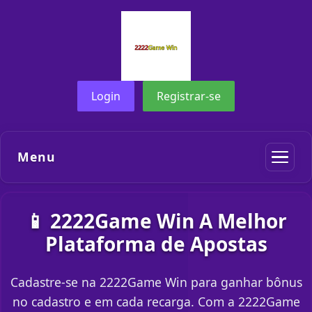
Login
Registrar-se
Menu
📱 2222Game Win A Melhor
Plataforma de Apostas
Cadastre-se na 2222Game Win para ganhar bônus
no cadastro e em cada recarga. Com a 2222Game