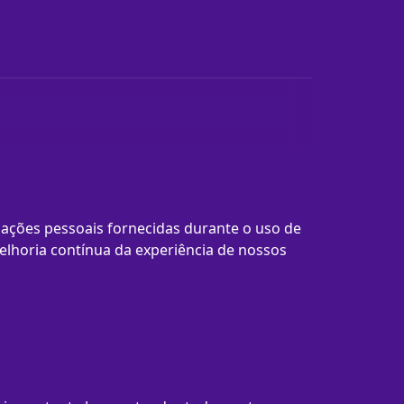
ações pessoais fornecidas durante o uso de
elhoria contínua da experiência de nossos