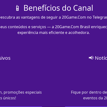
📱 Benefícios do Canal
escubra as vantagens de seguir a 20Game.Com no Telegr
us conteúdos e serviços — a 20Game.Com Brasil enriquece
experiência mais eficiente e acolhedora.
sivos
📢 Notí
m, promoções especiais
Fique por dentro d
s únicos!
eventos da 