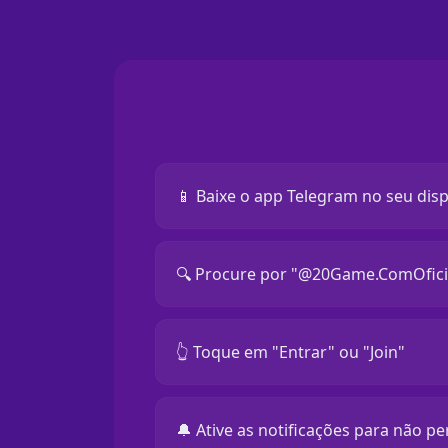
📱 Baixe o app Telegram no seu disp
🔍 Procure por "@20Game.ComOfici
👆 Toque em "Entrar" ou "Join"
🔔 Ative as notificações para não p