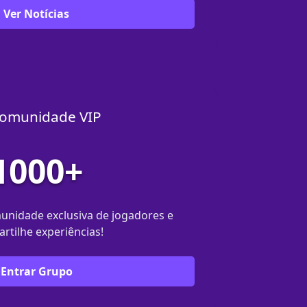
Ver Notícias
Comunidade VIP
1000+
unidade exclusiva de jogadores e
rtilhe experiências!
Entrar Grupo