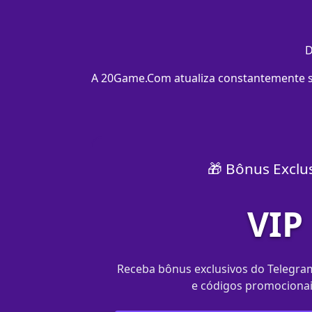
D
A 20Game.Com atualiza constantemente se
🎁 Bônus Exclu
VIP
Receba bônus exclusivos do Telegra
e códigos promocionai