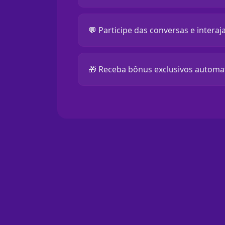
💬 Participe das conversas e interaj
🎁 Receba bônus exclusivos autom