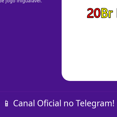
e jogo inigualável.
📱 Canal Oficial no Telegram!