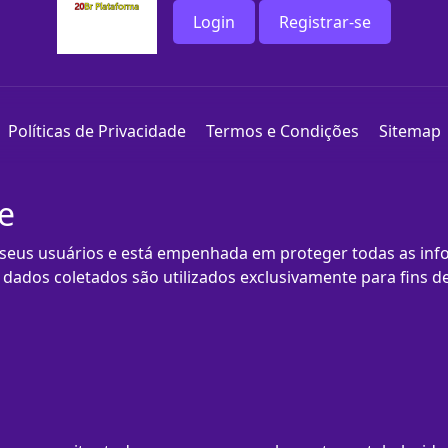
Login
Registrar-se
Políticas de Privacidade
Termos e Condições
Sitemap
de
e seus usuários e está empenhada em proteger todas as in
dados coletados são utilizados exclusivamente para fins d