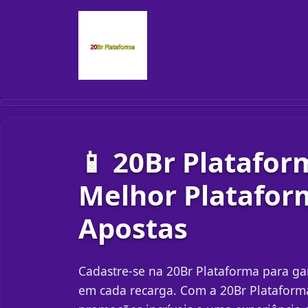
📱 20Br Platafor
Melhor Platafor
Apostas
Cadastre-se na 20Br Plataforma para g
em cada recarga. Com a 20Br Plataforma