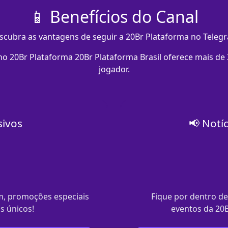
📱 Benefícios do Canal
scubra as vantagens de seguir a 20Br Plataforma no Teleg
ino 20Br Plataforma 20Br Plataforma Brasil oferece mais de
jogador.
sivos
📢 Notí
m, promoções especiais
Fique por dentro d
s únicos!
eventos da 20