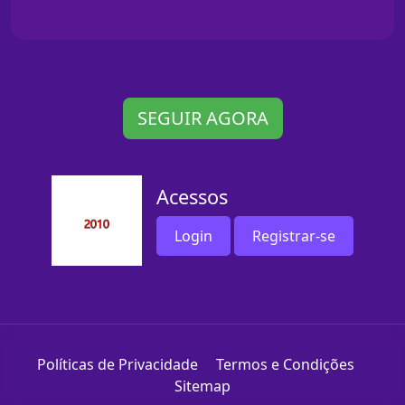
SEGUIR AGORA
Acessos
Login
Registrar-se
Políticas de Privacidade
Termos e Condições
Sitemap