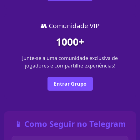
👥 Comunidade VIP
1000+
Junte-se a uma comunidade exclusiva de
jogadores e compartilhe experiências!
Entrar Grupo
📱 Como Seguir no Telegram