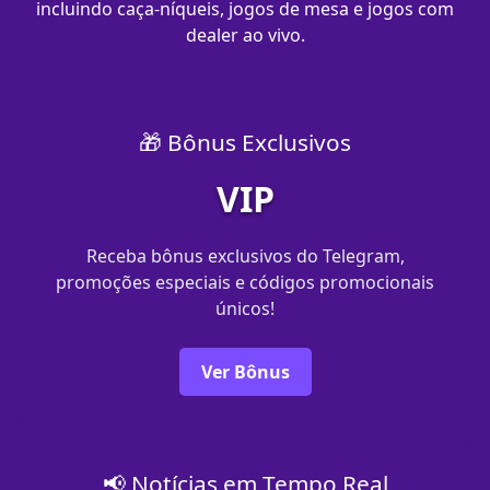
incluindo caça-níqueis, jogos de mesa e jogos com
dealer ao vivo.
🎁 Bônus Exclusivos
VIP
Receba bônus exclusivos do Telegram,
promoções especiais e códigos promocionais
únicos!
Ver Bônus
📢 Notícias em Tempo Real