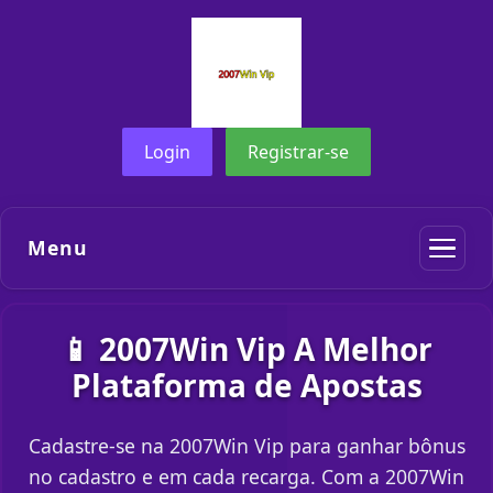
Login
Registrar-se
Menu
📱 2007Win Vip A Melhor
Plataforma de Apostas
Cadastre-se na 2007Win Vip para ganhar bônus
no cadastro e em cada recarga. Com a 2007Win