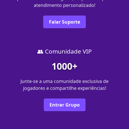
atendimento personalizado!
Falar Suporte
👥 Comunidade VIP
1000+
Junte-se a uma comunidade exclusiva de
jogadores e compartilhe experiências!
Entrar Grupo