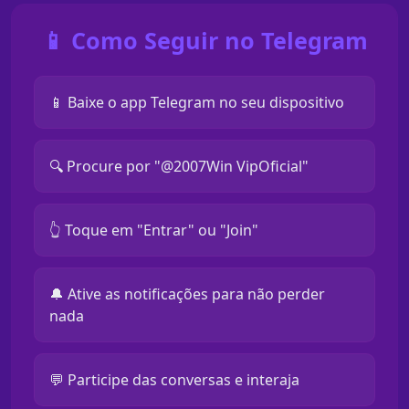
📱 Como Seguir no Telegram
📱 Baixe o app Telegram no seu dispositivo
🔍 Procure por "@2007Win VipOficial"
👆 Toque em "Entrar" ou "Join"
🔔 Ative as notificações para não perder
nada
💬 Participe das conversas e interaja