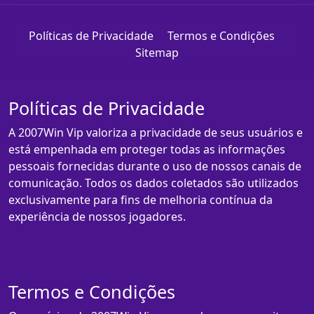
Políticas de Privacidade
Termos e Condições
Sitemap
Políticas de Privacidade
A 2007Win Vip valoriza a privacidade de seus usuários e
está empenhada em proteger todas as informações
pessoais fornecidas durante o uso de nossos canais de
comunicação. Todos os dados coletados são utilizados
exclusivamente para fins de melhoria contínua da
experiência de nossos jogadores.
Termos e Condições