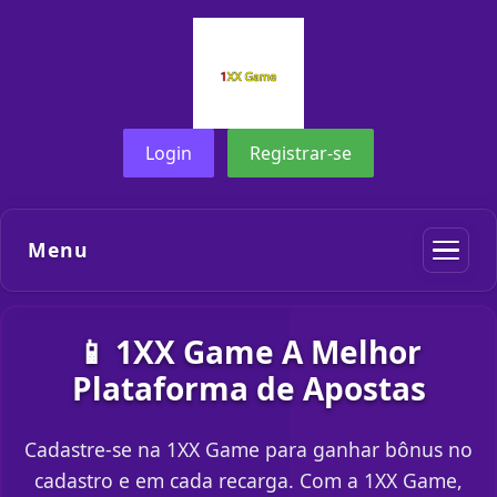
Login
Registrar-se
Menu
📱 1XX Game A Melhor
Plataforma de Apostas
Cadastre-se na 1XX Game para ganhar bônus no
cadastro e em cada recarga. Com a 1XX Game,