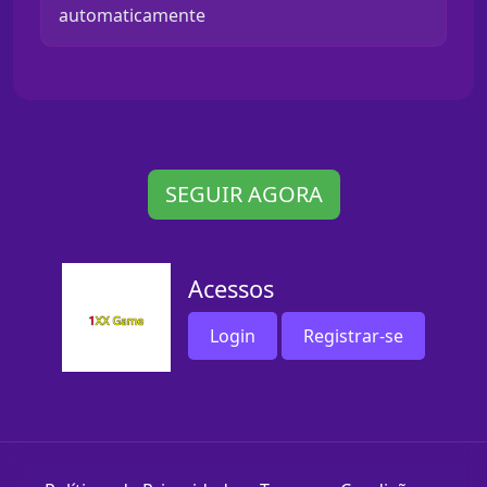
automaticamente
SEGUIR AGORA
Acessos
Login
Registrar-se