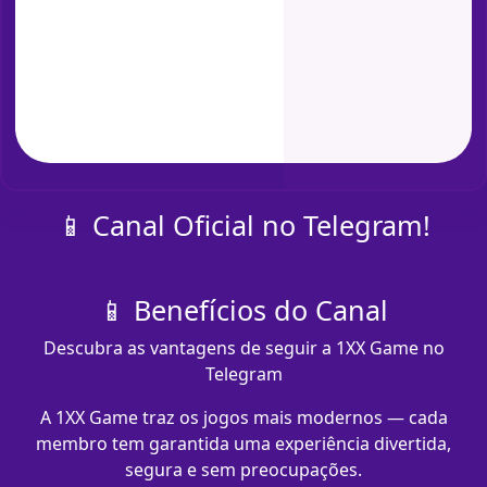
📱 Canal Oficial no Telegram!
📱 Benefícios do Canal
Descubra as vantagens de seguir a 1XX Game no
Telegram
A 1XX Game traz os jogos mais modernos — cada
membro tem garantida uma experiência divertida,
segura e sem preocupações.