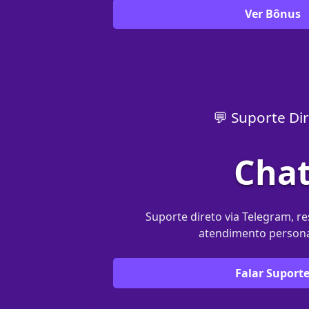
Ver Bônus
💬 Suporte Di
Cha
Suporte direto via Telegram, r
atendimento persona
Falar Suport