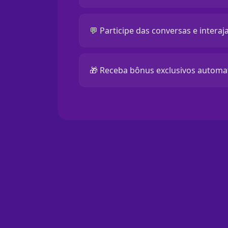
💬 Participe das conversas e interaj
🎁 Receba bônus exclusivos autom