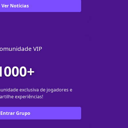
Ver Notícias
Comunidade VIP
1000+
unidade exclusiva de jogadores e
rtilhe experiências!
Entrar Grupo