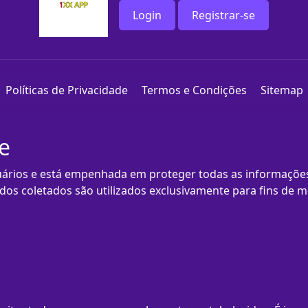
Login
Registrar-se
Políticas de Privacidade
Termos e Condições
Sitemap
de
suários e está empenhada em proteger todas as informaçõe
os coletados são utilizados exclusivamente para fins de m