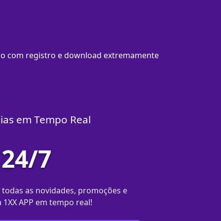
todo com registro e download extremamente
cias em Tempo Real
24/7
e todas as novidades, promoções e
a 1XX APP em tempo real!