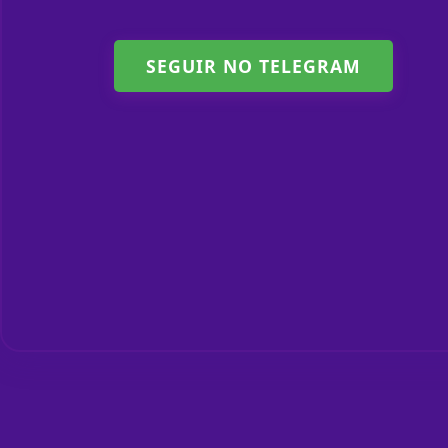
SEGUIR NO TELEGRAM