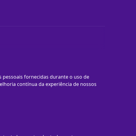
s pessoais fornecidas durante o uso de
elhoria contínua da experiência de nossos