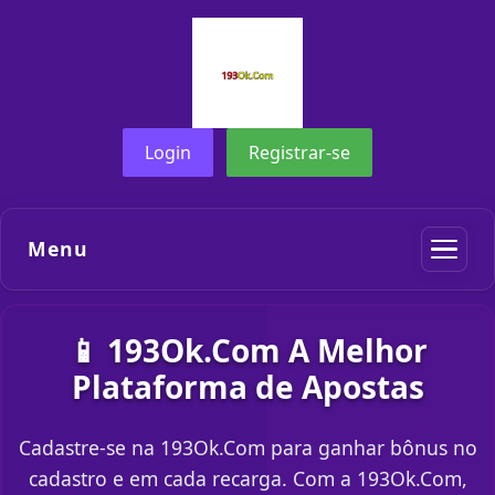
Login
Registrar-se
Menu
📱 193Ok.Com A Melhor
Plataforma de Apostas
Cadastre-se na 193Ok.Com para ganhar bônus no
cadastro e em cada recarga. Com a 193Ok.Com,