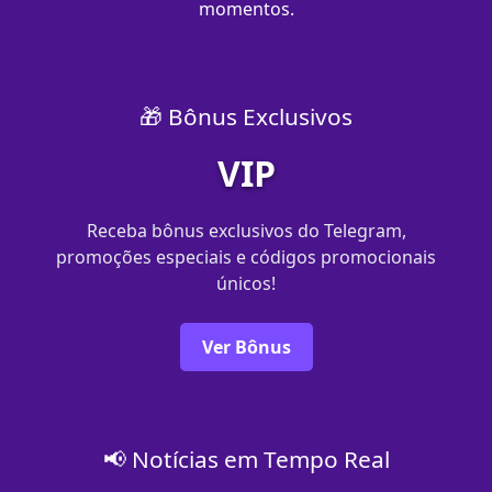
momentos.
🎁 Bônus Exclusivos
VIP
Receba bônus exclusivos do Telegram,
promoções especiais e códigos promocionais
únicos!
Ver Bônus
📢 Notícias em Tempo Real