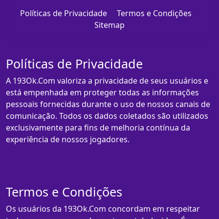
Políticas de Privacidade
Termos e Condições
Sitemap
Políticas de Privacidade
A 193Ok.Com valoriza a privacidade de seus usuários e
está empenhada em proteger todas as informações
pessoais fornecidas durante o uso de nossos canais de
comunicação. Todos os dados coletados são utilizados
exclusivamente para fins de melhoria contínua da
experiência de nossos jogadores.
Termos e Condições
Os usuários da 193Ok.Com concordam em respeitar