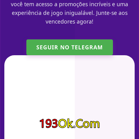
você tem acesso a promoções incríveis e uma
experiência de jogo inigualável. Junte-se aos
vencedores agora!
SEGUIR NO TELEGRAM