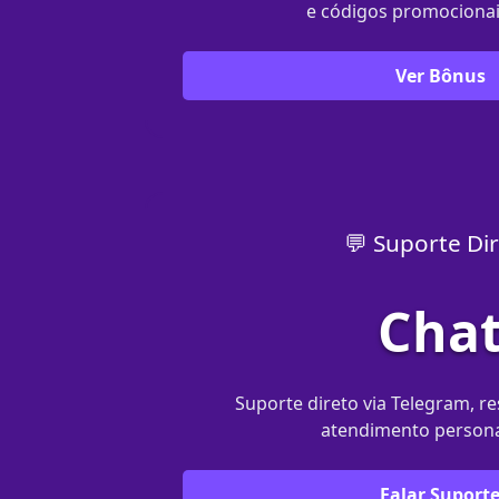
e códigos promocionai
Ver Bônus
💬 Suporte Di
Cha
Suporte direto via Telegram, r
atendimento persona
Falar Suport