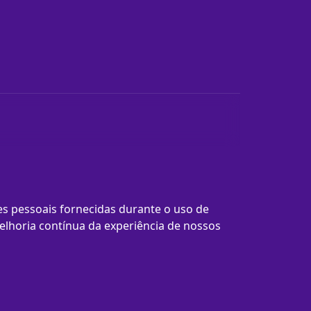
s pessoais fornecidas durante o uso de
elhoria contínua da experiência de nossos