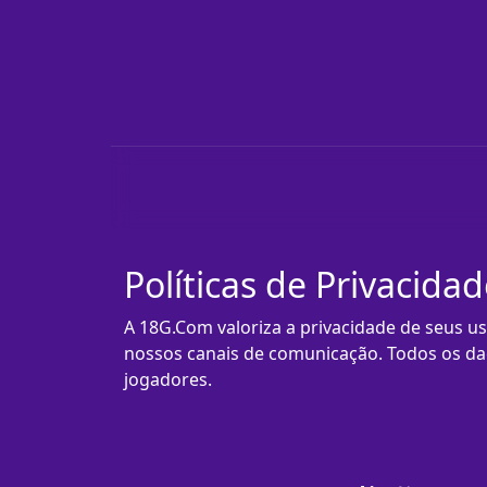
Políticas de Privacida
A 18G.Com valoriza a privacidade de seus 
nossos canais de comunicação. Todos os dad
jogadores.