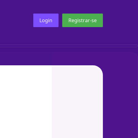
Login
Registrar-se