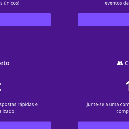
s únicos!
eventos da
reto
👥 
t
espostas rápidas e
Junte-se a uma com
lizado!
compa
e