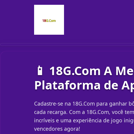
📱 18G.Com A Me
Plataforma de A
Cadastre-se na 18G.Com para ganhar b
cada recarga. Com a 18G.Com, você te
incríveis e uma experiência de jogo inig
vencedores agora!