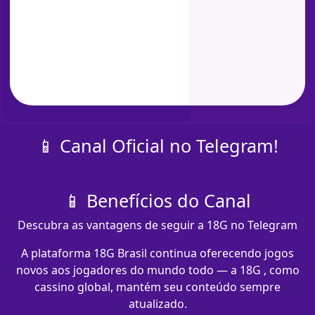
📱 Canal Oficial no Telegram!
📱 Benefícios do Canal
Descubra as vantagens de seguir a 18G no Telegram
A plataforma 18G Brasil continua oferecendo jogos
novos aos jogadores do mundo todo — a 18G , como
cassino global, mantém seu conteúdo sempre
atualizado.