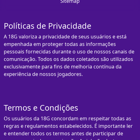
Sitemap
Políticas de Privacidade
A 18G valoriza a privacidade de seus usuários e está
empenhada em proteger todas as informações
pessoais fornecidas durante o uso de nossos canais de
comunicação. Todos os dados coletados são utilizados
exclusivamente para fins de melhoria contínua da
experiência de nossos jogadores.
Termos e Condições
Os usuários da 18G concordam em respeitar todas as
regras e regulamentos estabelecidos. É importante ler
e entender todos os termos antes de participar de