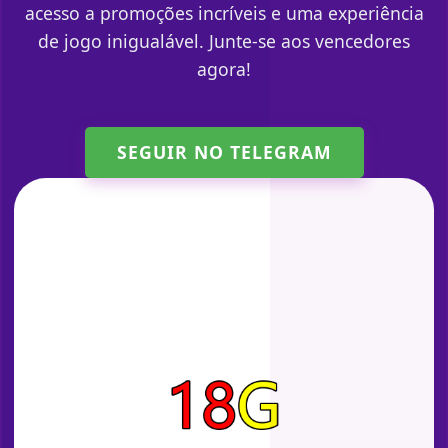
acesso a promoções incríveis e uma experiência
de jogo inigualável. Junte-se aos vencedores
agora!
SEGUIR NO TELEGRAM