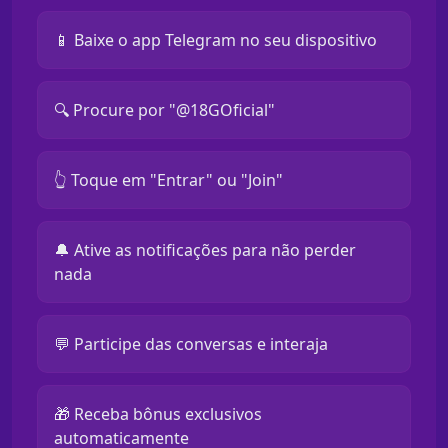
📱 Baixe o app Telegram no seu dispositivo
🔍 Procure por "@18GOficial"
👆 Toque em "Entrar" ou "Join"
🔔 Ative as notificações para não perder
nada
💬 Participe das conversas e interaja
🎁 Receba bônus exclusivos
automaticamente