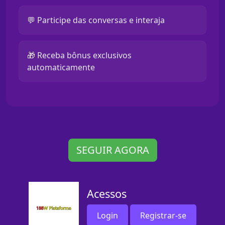
💬 Participe das conversas e interaja
🎁 Receba bônus exclusivos
automaticamente
SEGUIR AGORA
Acessos
Login
Registrar-se