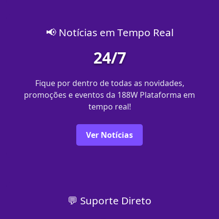
📢 Notícias em Tempo Real
24/7
Fique por dentro de todas as novidades,
promoções e eventos da 188W Plataforma em
tempo real!
Ver Notícias
💬 Suporte Direto