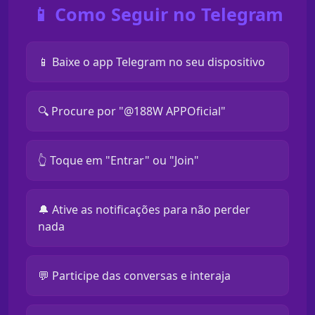
📱 Como Seguir no Telegram
📱 Baixe o app Telegram no seu dispositivo
🔍 Procure por "@188W APPOficial"
👆 Toque em "Entrar" ou "Join"
🔔 Ative as notificações para não perder
nada
💬 Participe das conversas e interaja