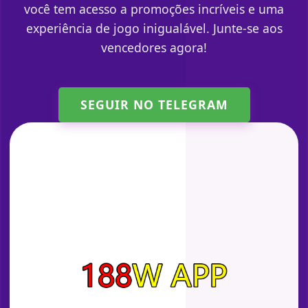
você tem acesso a promoções incríveis e uma
experiência de jogo inigualável. Junte-se aos
vencedores agora!
SEGUIR NO TELEGRAM