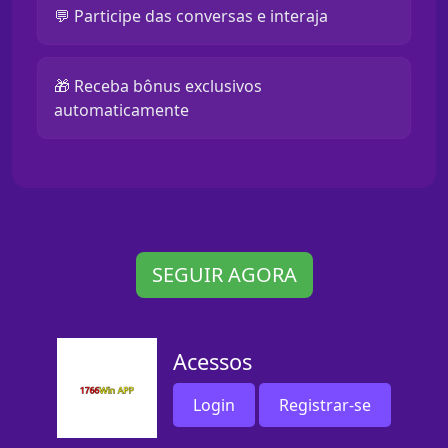
💬 Participe das conversas e interaja
🎁 Receba bônus exclusivos
automaticamente
SEGUIR AGORA
Acessos
Login
Registrar-se