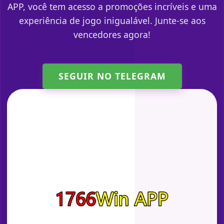
APP, você tem acesso a promoções incríveis e uma
experiência de jogo inigualável. Junte-se aos
vencedores agora!
SEGUIR NO TELEGRAM