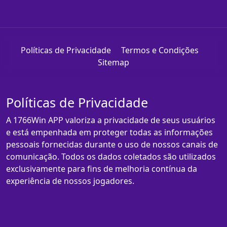
Políticas de Privacidade
Termos e Condições
Sitemap
Políticas de Privacidade
A 1766Win APP valoriza a privacidade de seus usuários
e está empenhada em proteger todas as informações
pessoais fornecidas durante o uso de nossos canais de
comunicação. Todos os dados coletados são utilizados
exclusivamente para fins de melhoria contínua da
experiência de nossos jogadores.