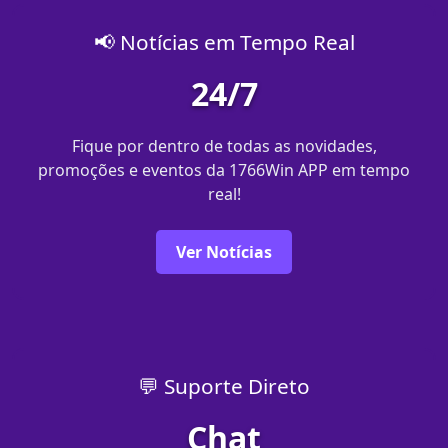
📢 Notícias em Tempo Real
24/7
Fique por dentro de todas as novidades,
promoções e eventos da 1766Win APP em tempo
real!
Ver Notícias
💬 Suporte Direto
Chat