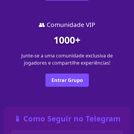
👥 Comunidade VIP
1000+
Junte-se a uma comunidade exclusiva de
jogadores e compartilhe experiências!
Entrar Grupo
📱 Como Seguir no Telegram