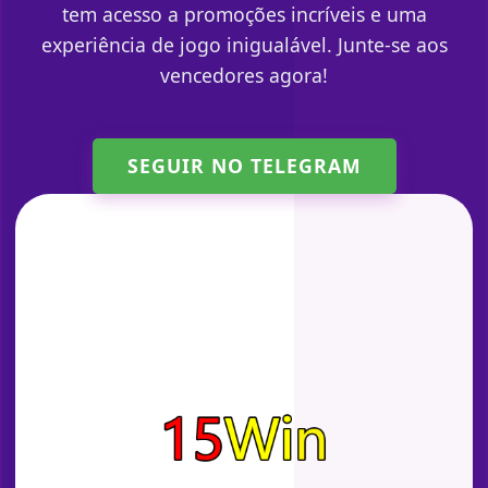
tem acesso a promoções incríveis e uma
experiência de jogo inigualável. Junte-se aos
vencedores agora!
SEGUIR NO TELEGRAM