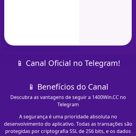
📱 Canal Oficial no Telegram!
📱 Benefícios do Canal
Descubra as vantagens de seguir a 1400Win.CC no
Telegram
A segurança é uma prioridade absoluta no
desenvolvimento do aplicativo. Todas as transações são
protegidas por criptografia SSL de 256 bits, e os dados