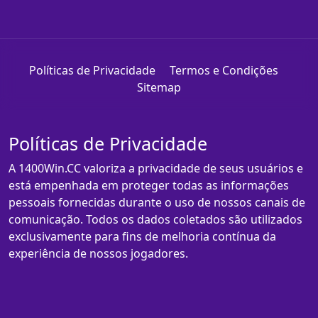
Políticas de Privacidade
Termos e Condições
Sitemap
Políticas de Privacidade
A 1400Win.CC valoriza a privacidade de seus usuários e
está empenhada em proteger todas as informações
pessoais fornecidas durante o uso de nossos canais de
comunicação. Todos os dados coletados são utilizados
exclusivamente para fins de melhoria contínua da
experiência de nossos jogadores.