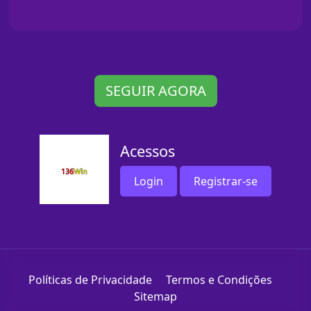
SEGUIR AGORA
Acessos
Login
Registrar-se
Políticas de Privacidade
Termos e Condições
Sitemap