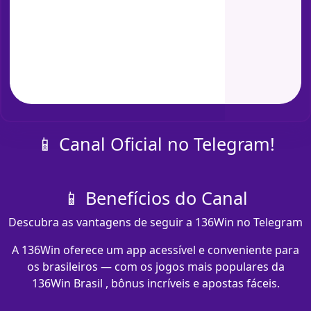
📱 Canal Oficial no Telegram!
📱 Benefícios do Canal
Descubra as vantagens de seguir a 136Win no Telegram
A 136Win oferece um app acessível e conveniente para
os brasileiros — com os jogos mais populares da
136Win Brasil , bônus incríveis e apostas fáceis.