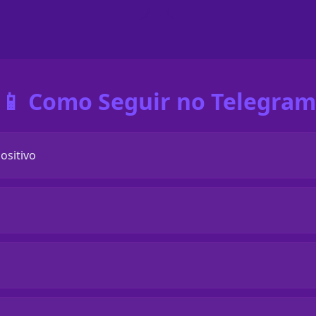
📱 Como Seguir no Telegram
ositivo