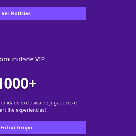
Ver Notícias
Comunidade VIP
1000+
unidade exclusiva de jogadores e
rtilhe experiências!
Entrar Grupo