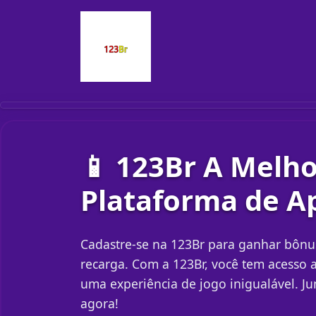
📱 123Br A Melh
Plataforma de A
Cadastre-se na 123Br para ganhar bônu
recarga. Com a 123Br, você tem acesso a
uma experiência de jogo inigualável. J
agora!