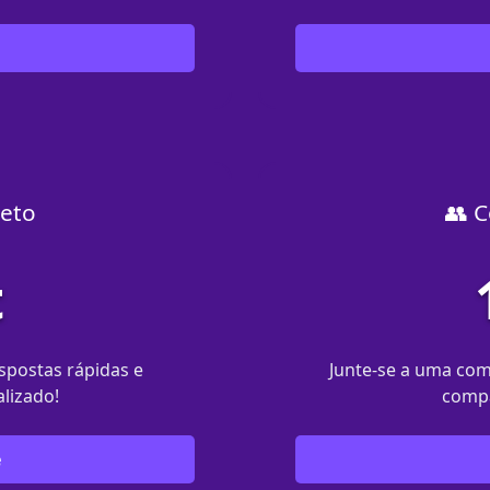
reto
👥 
t
espostas rápidas e
Junte-se a uma com
lizado!
compa
e