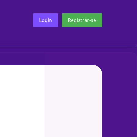
Login
Registrar-se