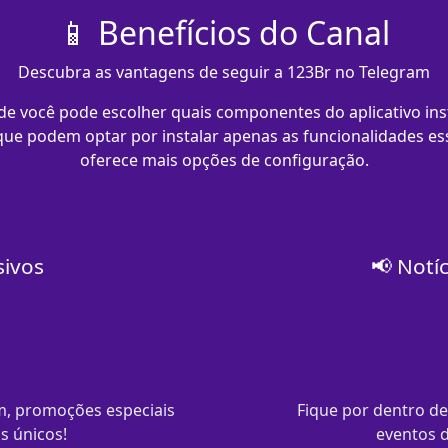
📱 Benefícios do Canal
Descubra as vantagens de seguir a 123Br no Telegram
e você pode escolher quais componentes do aplicativo insta
que podem optar por instalar apenas as funcionalidades e
oferece mais opções de configuração.
sivos
📢 Notí
m, promoções especiais
Fique por dentro d
s únicos!
eventos 