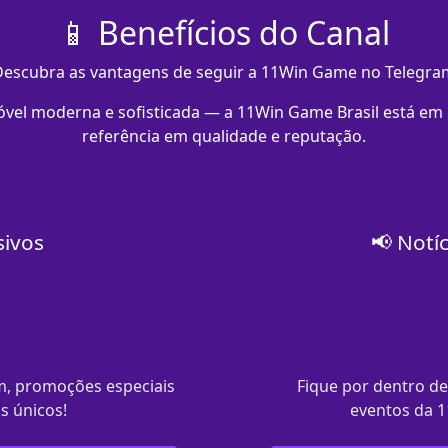
📱 Benefícios do Canal
Descubra as vantagens de seguir a 11Win Game no Telegra
el moderna e sofisticada — a 11Win Game Brasil está em
referência em qualidade e reputação.
sivos
📢 Notí
m, promoções especiais
Fique por dentro d
s únicos!
eventos da 