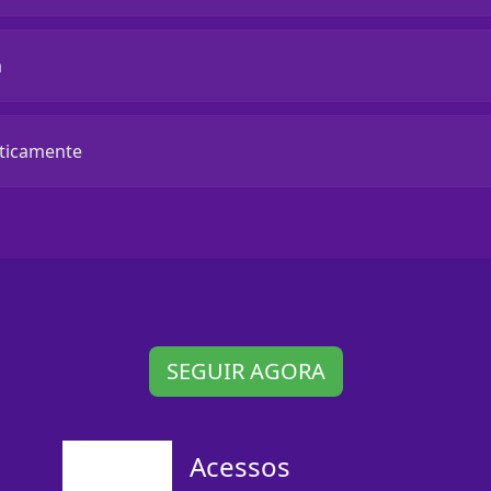
a
aticamente
SEGUIR AGORA
Acessos