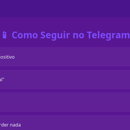
📱 Como Seguir no Telegram
ositivo
l"
erder nada