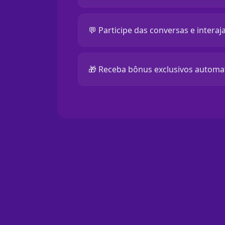
💬 Participe das conversas e interaj
🎁 Receba bônus exclusivos autom