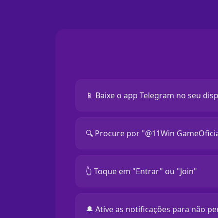
📱 Baixe o app Telegram no seu disp
🔍 Procure por "@11Win GameOficia
👆 Toque em "Entrar" ou "Join"
🔔 Ative as notificações para não p