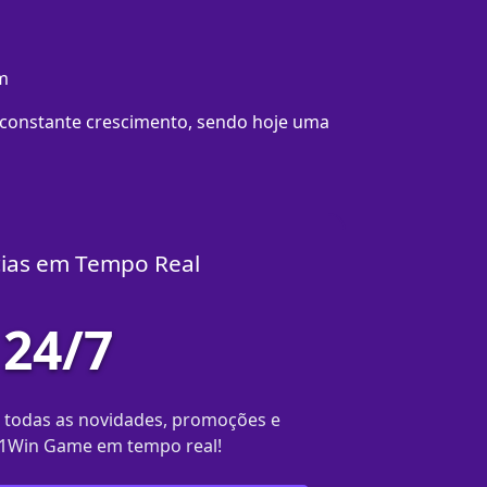
m
 constante crescimento, sendo hoje uma
cias em Tempo Real
24/7
e todas as novidades, promoções e
11Win Game em tempo real!