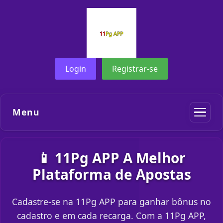
Login
Registrar-se
Menu
📱 11Pg APP A Melhor
Plataforma de Apostas
Cadastre-se na 11Pg APP para ganhar bônus no
cadastro e em cada recarga. Com a 11Pg APP,