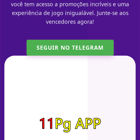
você tem acesso a promoções incríveis e uma
experiência de jogo inigualável. Junte-se aos
vencedores agora!
SEGUIR NO TELEGRAM