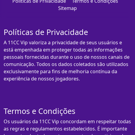
Políticas de Privacidade
Termos e Condições
Sitemap
Políticas de Privacidade
A 11CC Vip valoriza a privacidade de seus usuários e
está empenhada em proteger todas as informações
pessoais fornecidas durante o uso de nossos canais de
comunicação. Todos os dados coletados são utilizados
exclusivamente para fins de melhoria contínua da
experiência de nossos jogadores.
Termos e Condições
Os usuários da 11CC Vip concordam em respeitar todas
as regras e regulamentos estabelecidos. É importante