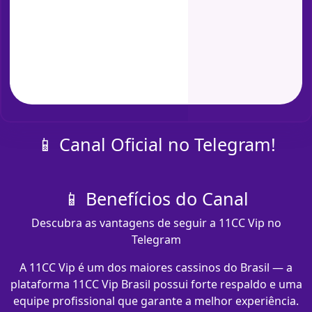
📱 Canal Oficial no Telegram!
📱 Benefícios do Canal
Descubra as vantagens de seguir a 11CC Vip no
Telegram
A 11CC Vip é um dos maiores cassinos do Brasil — a
plataforma 11CC Vip Brasil possui forte respaldo e uma
equipe profissional que garante a melhor experiência.