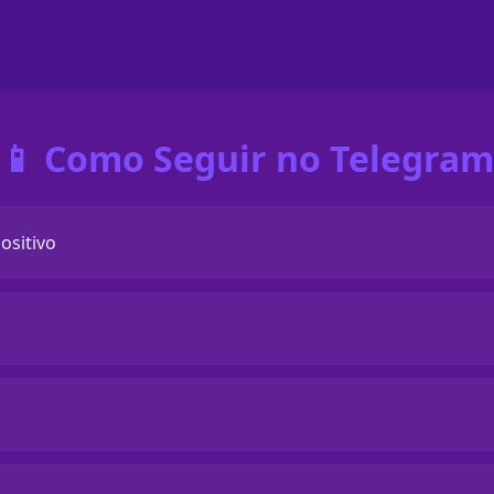
📱 Como Seguir no Telegram
ositivo