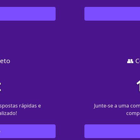
reto
👥 
t
espostas rápidas e
Junte-se a uma com
lizado!
compa
e