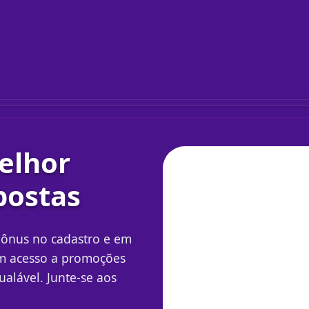
elhor
postas
bônus no cadastro e em
em acesso a promoções
ualável. Junte-se aos