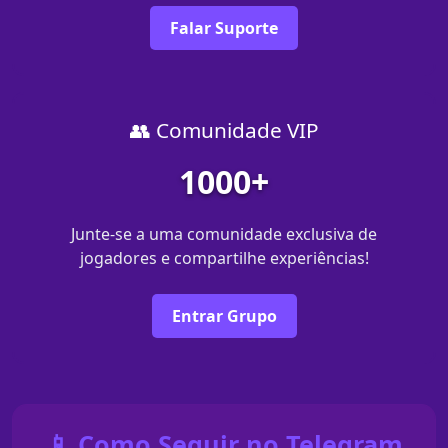
Falar Suporte
👥 Comunidade VIP
1000+
Junte-se a uma comunidade exclusiva de
jogadores e compartilhe experiências!
Entrar Grupo
📱 Como Seguir no Telegram