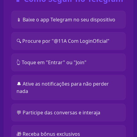
📱 Baixe o app Telegram no seu dispositivo
🔍 Procure por "@11A Com LoginOficial"
👆 Toque em "Entrar" ou "Join"
🔔 Ative as notificações para não perder
nada
💬 Participe das conversas e interaja
🎁 Receba bônus exclusivos