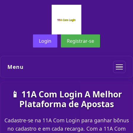
Login
Registrar-se
Menu
📱 11A Com Login A Melhor
Plataforma de Apostas
Cadastre-se na 11A Com Login para ganhar bônus
no cadastro e em cada recarga. Com a 11A Com