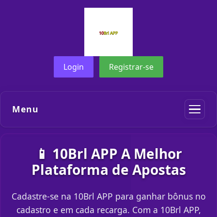
Login
Registrar-se
Menu
📱 10Brl APP A Melhor
Plataforma de Apostas
Cadastre-se na 10Brl APP para ganhar bônus no
cadastro e em cada recarga. Com a 10Brl APP,