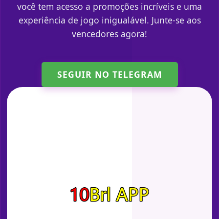
você tem acesso a promoções incríveis e uma
experiência de jogo inigualável. Junte-se aos
vencedores agora!
SEGUIR NO TELEGRAM