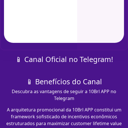
📱 Canal Oficial no Telegram!
📱 Benefícios do Canal
Descubra as vantagens de seguir a 10Brl APP no
Telegram
A arquitetura promocional da 10Brl APP constitui um
framework sofisticado de incentivos econômicos
estruturados para maximizar customer lifetime value