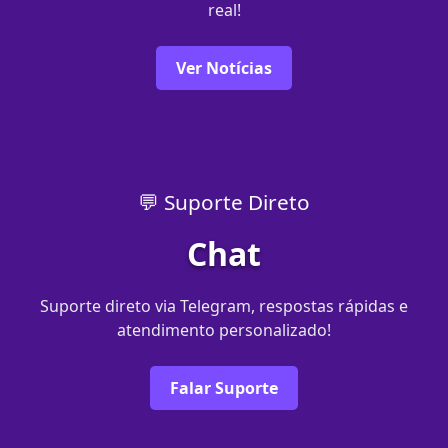
real!
Ver Notícias
💬 Suporte Direto
Chat
Suporte direto via Telegram, respostas rápidas e
atendimento personalizado!
Falar Suporte