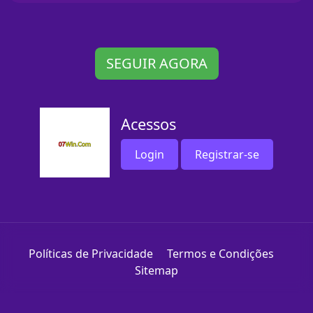
SEGUIR AGORA
Acessos
Login
Registrar-se
Políticas de Privacidade
Termos e Condições
Sitemap