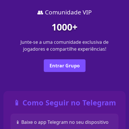
👥 Comunidade VIP
1000+
Junte-se a uma comunidade exclusiva de
jogadores e compartilhe experiências!
Entrar Grupo
📱 Como Seguir no Telegram
📱 Baixe o app Telegram no seu dispositivo