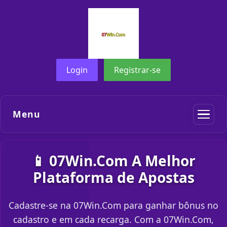
Login
Registrar-se
Menu
📱 07Win.Com A Melhor
Plataforma de Apostas
Cadastre-se na 07Win.Com para ganhar bônus no
cadastro e em cada recarga. Com a 07Win.Com,