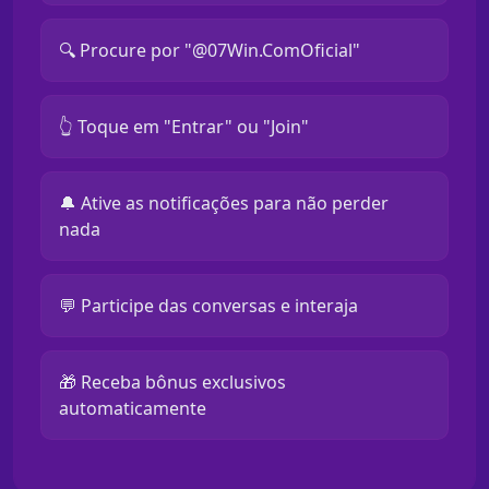
🔍 Procure por "@07Win.ComOficial"
👆 Toque em "Entrar" ou "Join"
🔔 Ative as notificações para não perder
nada
💬 Participe das conversas e interaja
🎁 Receba bônus exclusivos
automaticamente