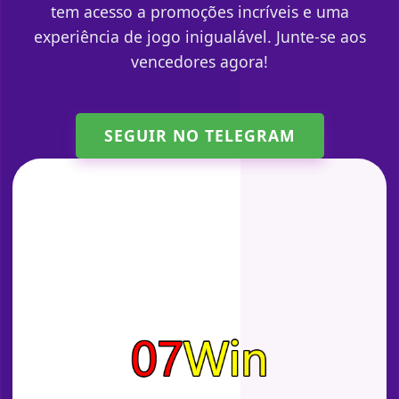
tem acesso a promoções incríveis e uma
experiência de jogo inigualável. Junte-se aos
vencedores agora!
SEGUIR NO TELEGRAM