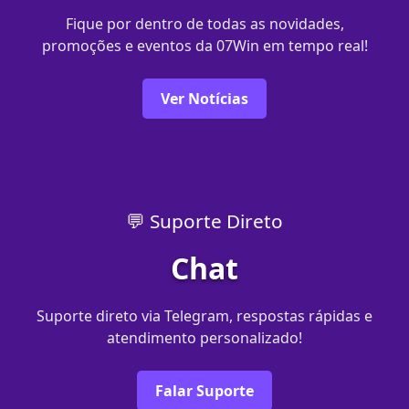
Fique por dentro de todas as novidades,
promoções e eventos da 07Win em tempo real!
Ver Notícias
💬 Suporte Direto
Chat
Suporte direto via Telegram, respostas rápidas e
atendimento personalizado!
Falar Suporte