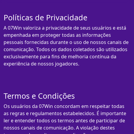
Políticas de Privacidade
A 07Win valoriza a privacidade de seus usuários e está
empenhada em proteger todas as informações
pessoais fornecidas durante o uso de nossos canais de
comunicação. Todos os dados coletados são utilizados
exclusivamente para fins de melhoria contínua da
experiência de nossos jogadores.
Termos e Condições
Os usuários da 07Win concordam em respeitar todas
as regras e regulamentos estabelecidos. É importante
ler e entender todos os termos antes de participar de
nossos canais de comunicação. A violação destes