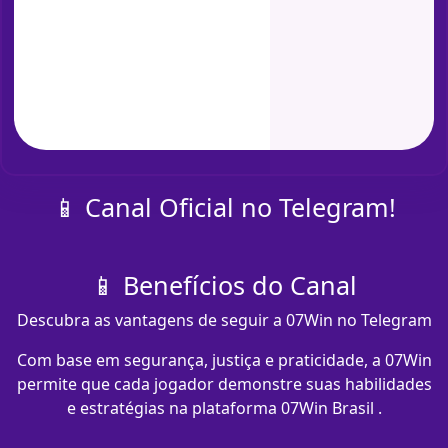
📱 Canal Oficial no Telegram!
📱 Benefícios do Canal
Descubra as vantagens de seguir a 07Win no Telegram
Com base em segurança, justiça e praticidade, a 07Win
permite que cada jogador demonstre suas habilidades
e estratégias na plataforma 07Win Brasil .