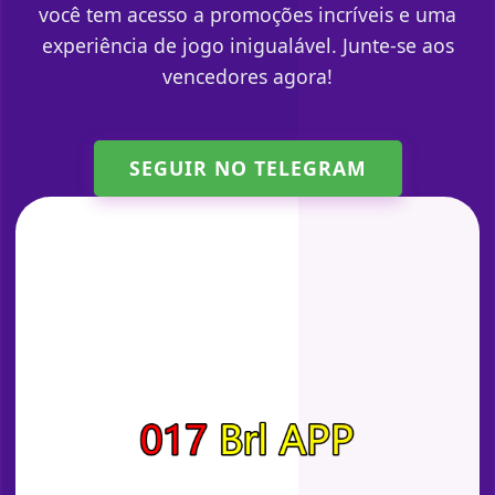
você tem acesso a promoções incríveis e uma
experiência de jogo inigualável. Junte-se aos
vencedores agora!
SEGUIR NO TELEGRAM