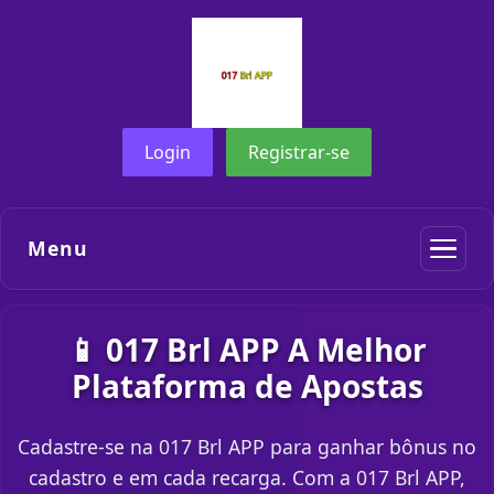
Login
Registrar-se
Menu
📱 017 Brl APP A Melhor
Plataforma de Apostas
Cadastre-se na 017 Brl APP para ganhar bônus no
cadastro e em cada recarga. Com a 017 Brl APP,