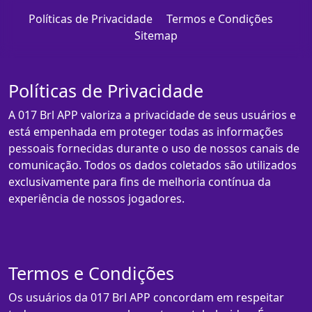
Políticas de Privacidade
Termos e Condições
Sitemap
Políticas de Privacidade
A 017 Brl APP valoriza a privacidade de seus usuários e
está empenhada em proteger todas as informações
pessoais fornecidas durante o uso de nossos canais de
comunicação. Todos os dados coletados são utilizados
exclusivamente para fins de melhoria contínua da
experiência de nossos jogadores.
Termos e Condições
Os usuários da 017 Brl APP concordam em respeitar