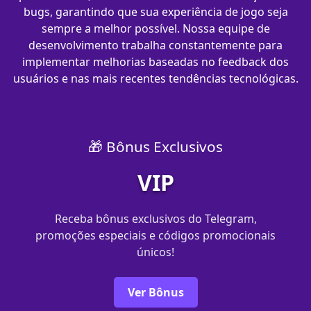
bugs, garantindo que sua experiência de jogo seja
sempre a melhor possível. Nossa equipe de
desenvolvimento trabalha constantemente para
implementar melhorias baseadas no feedback dos
usuários e nas mais recentes tendências tecnológicas.
🎁 Bônus Exclusivos
VIP
Receba bônus exclusivos do Telegram,
promoções especiais e códigos promocionais
únicos!
Ver Bônus