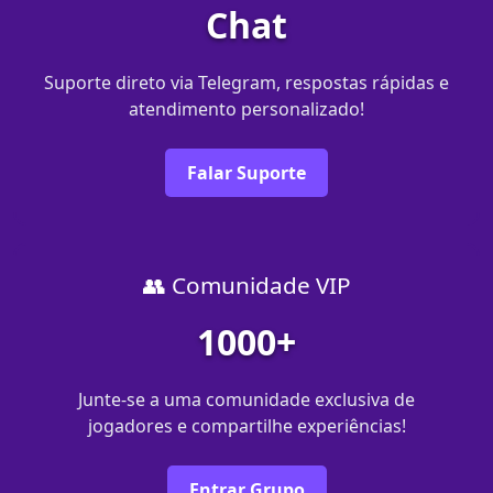
Chat
Suporte direto via Telegram, respostas rápidas e
atendimento personalizado!
Falar Suporte
👥 Comunidade VIP
1000+
Junte-se a uma comunidade exclusiva de
jogadores e compartilhe experiências!
Entrar Grupo