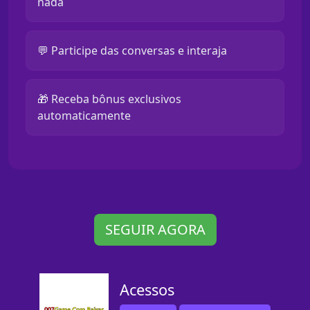
nada
💬 Participe das conversas e interaja
🎁 Receba bônus exclusivos
automaticamente
SEGUIR AGORA
Acessos