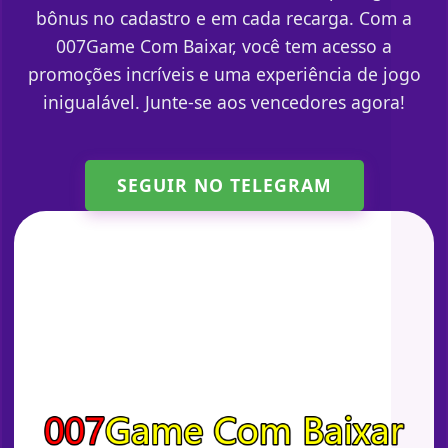
bônus no cadastro e em cada recarga. Com a
007Game Com Baixar, você tem acesso a
promoções incríveis e uma experiência de jogo
inigualável. Junte-se aos vencedores agora!
SEGUIR NO TELEGRAM