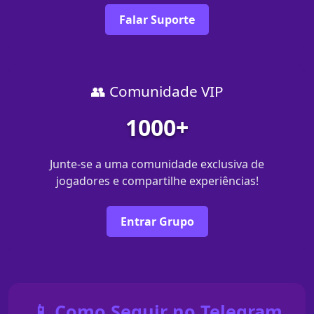
Falar Suporte
👥 Comunidade VIP
1000+
Junte-se a uma comunidade exclusiva de
jogadores e compartilhe experiências!
Entrar Grupo
📱 Como Seguir no Telegram