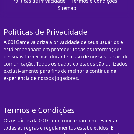
Políticas de Privacidade
Termos e Condições
Sitemap
Políticas de Privacidade
A 001Game valoriza a privacidade de seus usuários e
está empenhada em proteger todas as informações
pessoais fornecidas durante o uso de nossos canais de
comunicação. Todos os dados coletados são utilizados
exclusivamente para fins de melhoria contínua da
experiência de nossos jogadores.
Termos e Condições
Os usuários da 001Game concordam em respeitar
todas as regras e regulamentos estabelecidos. É