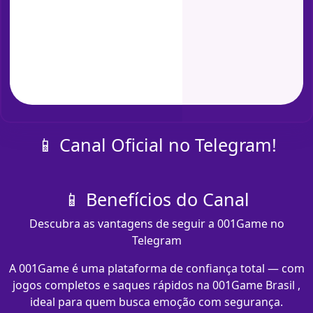
📱 Canal Oficial no Telegram!
📱 Benefícios do Canal
Descubra as vantagens de seguir a 001Game no
Telegram
A 001Game é uma plataforma de confiança total — com
jogos completos e saques rápidos na 001Game Brasil ,
ideal para quem busca emoção com segurança.