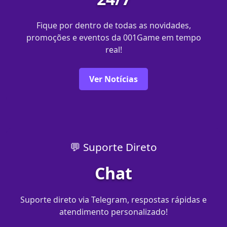
Fique por dentro de todas as novidades,
promoções e eventos da 001Game em tempo
real!
Ver Notícias
💬 Suporte Direto
Chat
Suporte direto via Telegram, respostas rápidas e
atendimento personalizado!