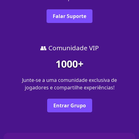
Falar Suporte
👥 Comunidade VIP
1000+
Junte-se a uma comunidade exclusiva de
jogadores e compartilhe experiências!
Entrar Grupo